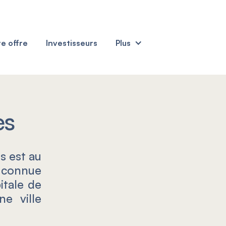
e offre
Investisseurs
Plus
es
es est au
 connue
itale de
e ville