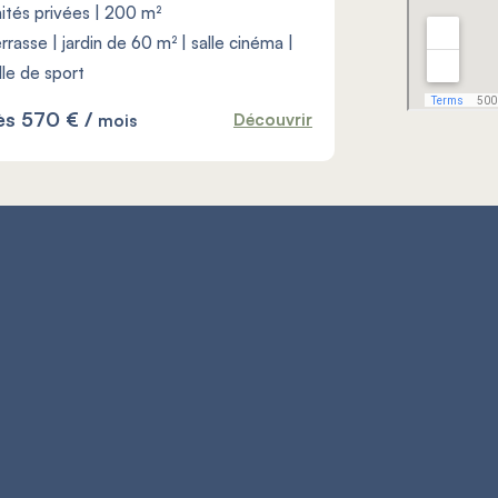
ités privées | 200 m²
rrasse | jardin de 60 m² | salle cinéma |
lle de sport
ès 570 € /
Découvrir
mois