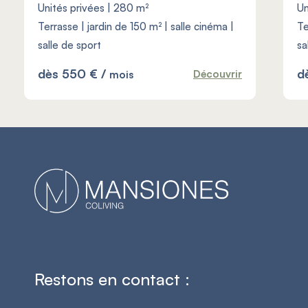
Unités privées | 280 m²
Un
Terrasse | jardin de 150 m² | salle cinéma |
Te
salle de sport
sa
dès 550 € /
d
Découvrir
mois
Restons en contact :